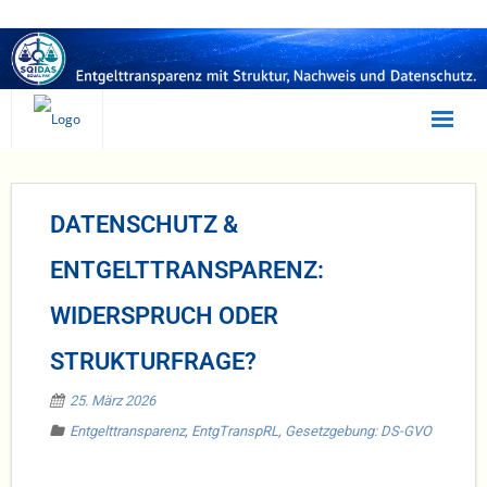
Statusanalyse
DATENSCHUTZ &
Selbsttest
ENTGELTTRANSPARENZ:
Irrtümer
WIDERSPRUCH ODER
Beratung
STRUKTURFRAGE?
Umsetzung
25. März 2026
SQIDAS
Entgelttransparenz
,
EntgTranspRL
,
Gesetzgebung: DS-GVO
EQUAL PAY