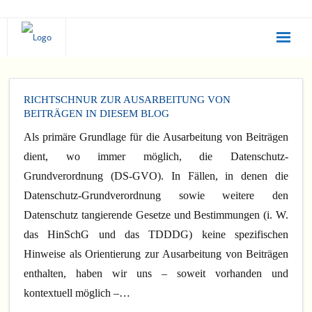
Statusanalyse
RICHTSCHNUR ZUR AUSARBEITUNG VON
Selbsttest
BEITRÄGEN IN DIESEM BLOG
Irrtümer
Als primäre Grundlage für die Ausarbeitung von Beiträgen
dient, wo immer mög­lich, die Datenschutz-
Beratung
Grundverordnung (DS-GVO). In Fällen, in denen die
Datenschutz-Grundver­ordnung sowie weitere den
Umsetzung
Datenschutz tangierende Gesetze und Bestimmungen (i. W.
SQIDAS
das Hin­SchG und das TDDDG) keine spezifischen
Hinweise als Orientierung zur Ausarbeitung von Beiträgen
EQUAL PAY
enthalten, haben wir uns – soweit vorhanden und
kontextuell möglich –…
Blog