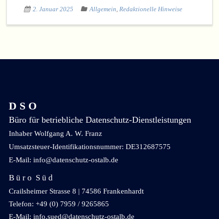
2. Januar 2025
Allgemein
,
Redaktionelle Hinweise
KI
DS-GVO
D S O
Büro für betriebliche Datenschutz-Dienstleistungen
Inhaber Wolfgang A. W. Franz
Umsatzsteuer-Identifikationsnummer: DE312687575
E-Mail: info@datenschutz-ostalb.de
B ü r o S ü d
Crailsheimer Strasse 8 | 74586 Frankenhardt
Telefon: +49 (0) 7959 / 9265865
E-Mail: info.sued@datenschutz-ostalb.de