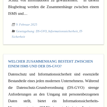
Schutz von Informationen zu gewährleisten. In diesem
Blogbeitrag werden die Zusammenhänge zwischen einem
Blog
ISMS und…
KI
9. Februar 2025
DS-GVO
Gesetzgebung: DS-GVO
,
Informationssicherheit
,
IT-
Sicherheit
WELCHER ZUSAMMENHANG BESTEHT ZWISCHEN
EINEM ISMS UND DER DS-GVO?
Datenschutz und Informationssicherheit sind essenzielle
Bestandteile eines jeden modernen Unternehmens. Während
die Datenschutz-Grundverordnung (DS-GVO) strenge
Anforderungen an den Umgang mit personenbezogenen
Daten stellt, bietet ein Informationssicherheits-