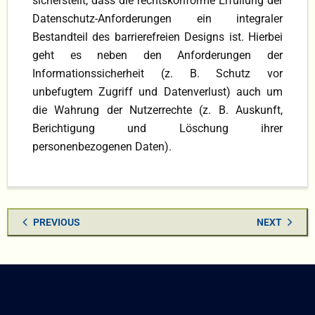
sicherstellt, dass die rechtskonforme Erfüllung der
spezielle Attribute, die zu HTML-Elementen
Datenschutz-Anforderungen ein integraler
hinzugefügt werden, um die Zugänglichkeit
Bestandteil des barrierefreien Designs ist. Hierbei
von Webinhalten zu verbessern. Sie sind
geht es neben den Anforderungen der
besonders nützlich für Menschen, die
Informationssicherheit (z. B. Schutz vor
Screenreader oder andere assistive
unbefugtem Zugriff und Datenverlust) auch um
Technologien verwenden), Verwendung einer
die Wahrung der Nutzerrechte (z. B. Auskunft,
leicht verständlichen Sprache („Leichte
Berichtigung und Löschung ihrer
Sprache“), um die Inhalte für alle Benutzer
personenbezogenen Daten).
zugänglich zu machen, Bereitstellung von
Untertiteln für Videos und Transkripten für
Audioinhalte, Benutzertests (Durchführen von
Tests mit Menschen mit Behinderungen, um
PREVIOUS
NEXT
sicherzustellen, dass die Website tatsächlich
barrierefrei ist), automatisierte Tests
(Nutzung von Tools zur automatisierten
Überprüfung der Barrierefreiheit) und
kontinuierliche Verbesserung (regelmäßige