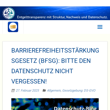
Statusanalyse
BARRIEREFREIHEITSSTÄRKUNG
Selbsttest
SGESETZ (BFSG): BITTE DEN
Irrtümer
DATENSCHUTZ NICHT
Beratung
VERGESSEN!
Umsetzung
27. Februar 2025
Allgemein
,
Gesetzgebung: DS-GVO
SQIDAS
EQUAL PAY