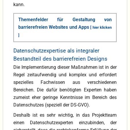
kann.
Themenfelder für Gestaltung von
barrierefreien Websites und Apps
[ hier klicken
]
Zu den Themenfeldern bei der Gestaltung von
Datenschutzexpertise als integraler
barrierefreien Websites und Apps gehören
Bestandteil des barrierefreien Designs
beispielsweise Kontrast und Lesbarkeit,
Die Implementierung dieser Maßnahmen ist in der
Textgröße und -skalierbarkeit, Hinzufügen
Regel zeitaufwendig und komplex und erfordert
von beschreibenden Texten zu Bildern (damit
spezielles Fachwissen aus verschiedenen
Screenreader die Inhalte für blinde Benutzer
Bereichen. Die dafür benötigten Experten haben
wiedergeben können), klare und konsistente
zumeist eher geringe Kenntnisse im Bereich des
Navigation, Verwendung von ARIA-Labeln
Datenschutzes (speziell der DS-GVO).
und Rollen zur Verbesserung der
Zugänglichkeit von interaktiven Elementen
Deshalb ist es sehr wichtig, in das Projektteam
(ARIA-Label, auch bekannt als Accessible
einen Datenschutzexperten einzubinden, der
Rich Internet Applications (ARIA), sind