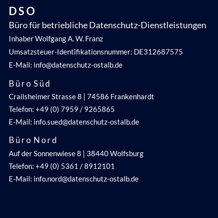
Überprüfung und Aktualisierung der Website,
D S O
um die Barrierefreiheit zu gewährleisten).
Büro für betriebliche Datenschutz-Dienstleistungen
Inhaber Wolfgang A. W. Franz
Umsatzsteuer-Identifikationsnummer: DE312687575
E-Mail: info@datenschutz-ostalb.de
B ü r o S ü d
Crailsheimer Strasse 8 | 74586 Frankenhardt
Telefon: +49 (0) 7959 / 9265865
E-Mail: info.sued@datenschutz-ostalb.de
B ü r o N o r d
Auf der Sonnenwiese 8 | 38440 Wolfsburg
Telefon: +49 (0) 5361 / 8912101
E-Mail: info.nord@datenschutz-ostalb.de